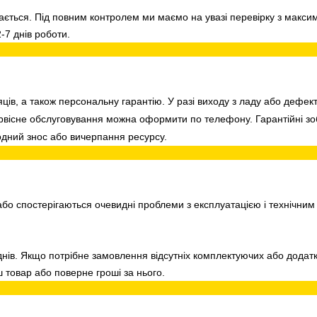
кається. Під повним контролем ми маємо на увазі перевірку з мак
-7 днів роботи.
яців, а також персональну гарантію. У разі виходу з ладу або дефек
сервісне обслуговування можна оформити по телефону. Гарантійні 
одний знос або вичерпання ресурсу.
о спостерігаються очевидні проблеми з експлуатацією і технічним
нів. Якщо потрібне замовлення відсутніх комплектуючих або додатко
 товар або поверне гроші за нього.