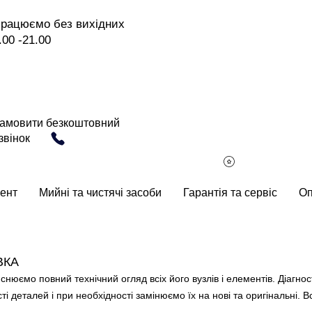
рацюємо без вихідних
.00 -21.00
амовити безкоштовний
звінок
ент
Мийні та чистячі засоби
Гарантія та сервіс
Оп
ВКА
ійснюємо повний технічний огляд всіх його вузлів і елементів. Діагн
 деталей і при необхідності замінюємо їх на нові та оригінальні. 