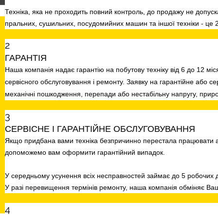
Техніка, яка не проходить повний контроль, до продажу не допус
пральних, сушильних, посудомийних машин та іншої техніки - це 2
2
ГАРАНТІЯ
Наша компанія надає гарантію на побутову техніку від 6 до 12 міс
сервісного обслуговування і ремонту. Заявку на гарантійне або 
механічні пошкодження, перепади або нестабільну напругу, прир
3
СЕРВІСНЕ І ГАРАНТІЙНЕ ОБСЛУГОВУВАННЯ
Якщо придбана вами техніка безпричинно перестала працювати аб
допоможемо вам оформити гарантійний випадок.
У середньому усунення всіх несправностей займає до 5 робочих д
У разі перевищення термінів ремонту, наша компанія обміняє Ваш
4