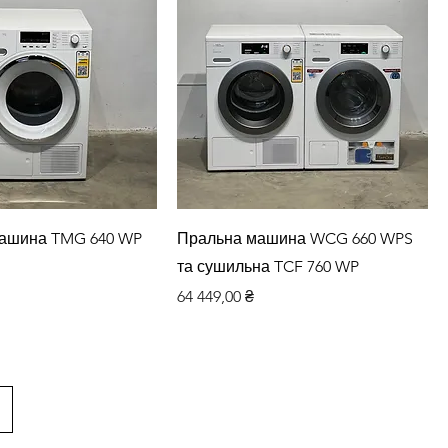
дкий перегляд
Швидкий перегляд
ашина TMG 640 WP
Пральна машина WCG 660 WPS
та сушильна TCF 760 WP
Ціна
64 449,00 ₴