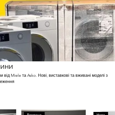
шини
від Miele та Asko. Нові, виставкові та вживані моделі з
реження
Вживана
Нова