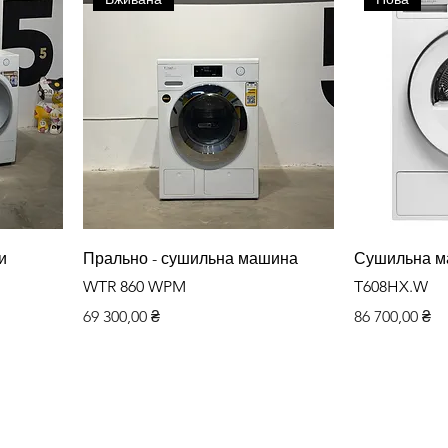
Швидкий перегляд
Шви
и
Прально - сушильна машина
Сушильна м
WTR 860 WPM
T608HX.W
Ціна
Ціна
69 300,00 ₴
86 700,00 ₴