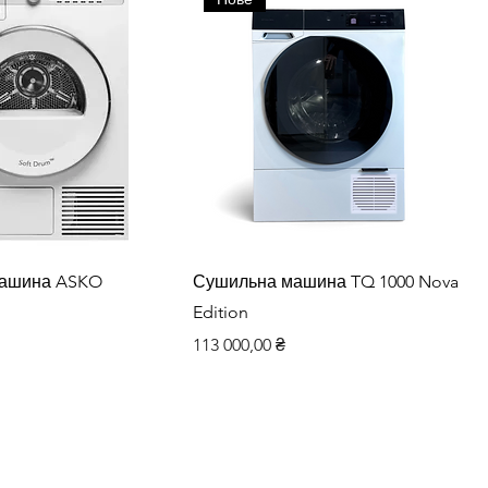
дкий перегляд
Швидкий перегляд
ашина ASKO
Сушильна машина TQ 1000 Nova
Edition
Ціна
113 000,00 ₴