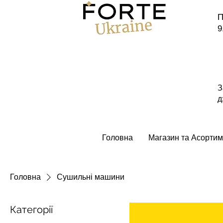
П
9
З
д
Головна
Магазин та Асортим
Головна
Сушильні машини
Категорії