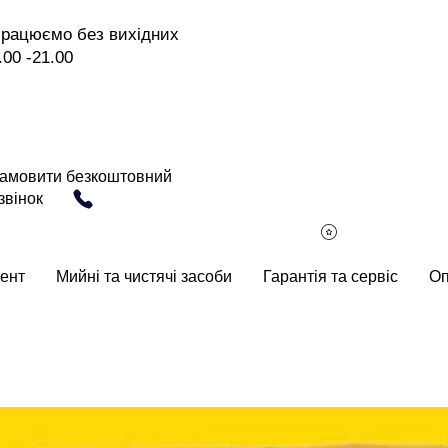
рацюємо без вихідних
.00 -21.00
амовити безкоштовний
звінок
ент
Мийні та чистячі засоби
Гарантія та сервіс
Оп