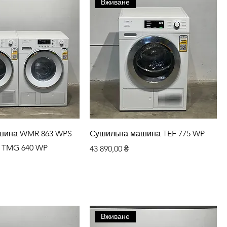
Вживане
дкий перегляд
Швидкий перегляд
шина WMR 863 WPS
Cушильна машина TEF 775 WP
 TMG 640 WP
Ціна
43 890,00 ₴
Вживане