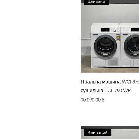
Вживане
Швидкий перегляд
Пральна машина WCI 87
сушильна TCL 790 WP
Ціна
90 090,00 ₴
Вживаний