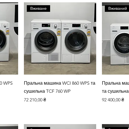
Вживане
Вживаний
Швидкий перегляд
Шви
0 WPS
Пральна машина WCI 860 WPS та
Пральна ма
сушильна TCF 760 WP
та сушильна
Ціна
Ціна
72 210,00 ₴
92 400,00 ₴