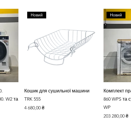
Новий
Новий
Швидкий перегляд
Шви
0.
Кошик для сушильної машини
Комплект п
0. W2 та
TRK 555
860 WPS та 
WP
Ціна
4 680,00 ₴
жем
Ціна
203 280,00 ₴