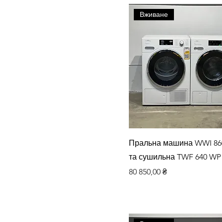
Вживане
Швидкий перегляд
Пральна машина WWI 86
та сушильна TWF 640 WP
Ціна
80 850,00 ₴