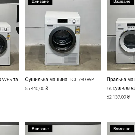
Вживане
Вживане
Швидкий перегляд
Шви
0 WPS та
Сушильна машина TCL 790 WP
Пральна ма
та сушильна
Ціна
55 440,00 ₴
Ціна
62 139,00 ₴
Вживане
Вживане