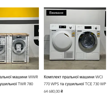
Вживане
дкий перегляд
Швидкий перегляд
ральної машини WWR
Комплект пральної машини WCI
сушильної TWR 780
770 WPS та сушильної TCE 730 WP
Ціна
64 680,00 ₴