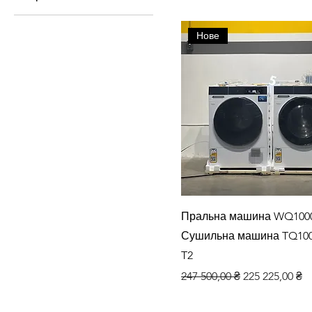
Білий лотос
Нове
Швидкий перегляд
Пральна машина WQ100
Сушильна машина TQ100
T2
Звичайна ціна
За розпрода
247 500,00 ₴
225 225,00 ₴