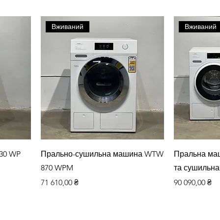
Вживаний
Вживаний
Швидкий перегляд
Шви
30 WP
Прально-сушильна машина WTW
Пральна ма
870 WPM
та сушильна
Ціна
Ціна
71 610,00 ₴
90 090,00 ₴