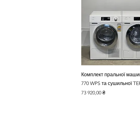
Швидкий перегляд
Комплект пральної маши
770 WPS та сушильної TE
Ціна
73 920,00 ₴