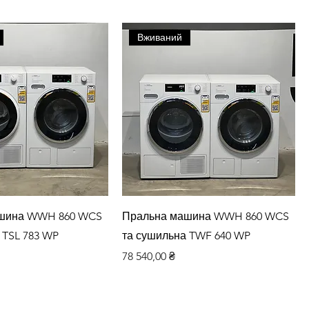
Вживаний
дкий перегляд
Швидкий перегляд
шина WWH 860 WCS
Пральна машина WWH 860 WCS
 TSL 783 WP
та сушильна TWF 640 WP
Ціна
78 540,00 ₴