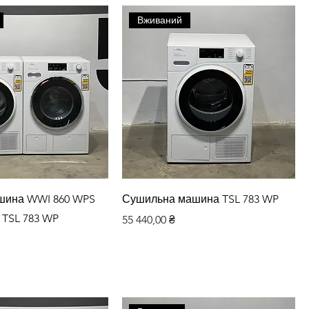
Вживаний
дкий перегляд
Швидкий перегляд
шина WWI 860 WPS
Сушильна машина TSL 783 WP
 TSL 783 WP
Ціна
55 440,00 ₴