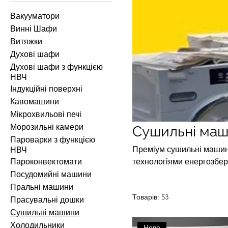
Вакууматори
Винні Шафи
Витяжки
Духові шафи
Духові шафи з функцією
НВЧ
Індукційні поверхні
Кавомашини
Мікрохвильові печі
Морозильні камери
Сушильні ма
Пароварки з функцією
Преміум сушильні машини 
НВЧ
Пароконвектомати
технологіями енергозбе
Посудомийні машини
Пральні машини
Товарів: 53
Прасувальні дошки
Сушильні машини
Холодильники
Нове