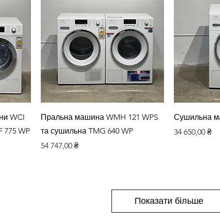
Швидкий перегляд
Шви
ни WCI
Пральна машина WMH 121 WPS
Сушильна м
F 775 WP
та сушильна TMG 640 WP
Ціна
34 650,00 ₴
Ціна
54 747,00 ₴
Показати більше