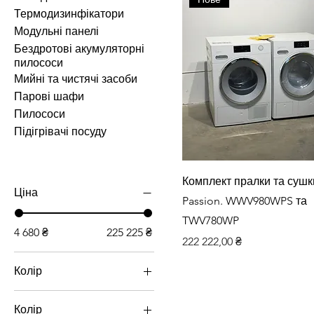
Термодизинфікатори
Модульні панелі
Бездротові акумуляторні
пилососи
Мийні та чистячі засоби
Парові шафи
Пилососи
Підігрівачі посуду
Швидкий перегляд
Комплект пралки та сушк
Ціна
Passion. WWV980WPS та
TWV780WP
4 680 ₴
225 225 ₴
Ціна
222 222,00 ₴
Колір
Колір