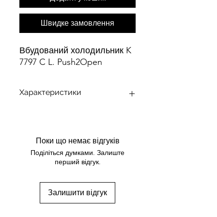
Швидке замовлення
Вбудований холодильник K
7797 C L. Push2Open
Характеристики
Вбудований холодильник з
FlexiLight 2.0, PerfectFresh Active –
активне зволоження для найкращої
Поки що немає відгуків
свіжості.
Поділіться думками. Залиште
Свіжий у 5 разів довше завдяки
перший відгук.
активному зволоженню –
PerfectFresh Active
Освітлення скляних полиць з
Залишити відгук
індивідуальним регулюванням
завдяки FlexiLight2.0
Рівномірний розподіл температури