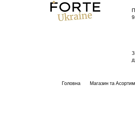
П
9
З
д
Головна
Магазин та Асортим