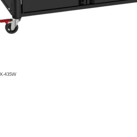
Швидкий перегляд
PX-435W