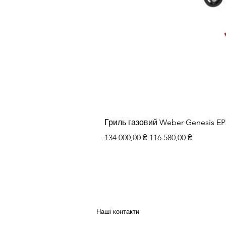
Гриль газовий Weber Genesis E
Звичайна ціна
За розпродажем
134 000,00 ₴
116 580,00 ₴
Наші контакти