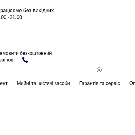
рацюємо без вихідних
.00 -21.00
амовити безкоштовний
звінок
ент
Мийні та чистячі засоби
Гарантія та сервіс
Оп