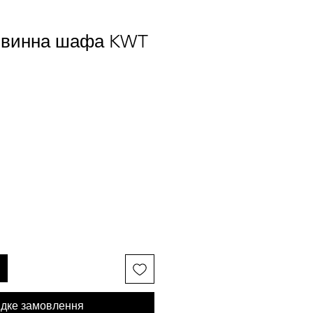
 винна шафа KWT
дке замовлення