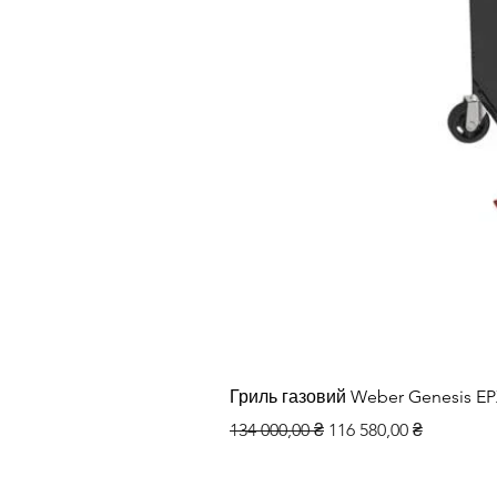
Гриль газовий Weber Genesis E
Звичайна ціна
За розпродажем
134 000,00 ₴
116 580,00 ₴