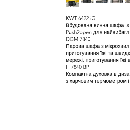
KWT 6422 iG
Вбудована винна шафа із 
Push2open для найвибагли
DGM 7840
Парова шафа з мікрохвил
приготування їжі та швидк
мережі, приготування їжі 
H 7840 BP
Компактна духовка в дизай
з харчовим термометром і B