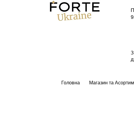
П
9
З
д
Головна
Магазин та Асортим