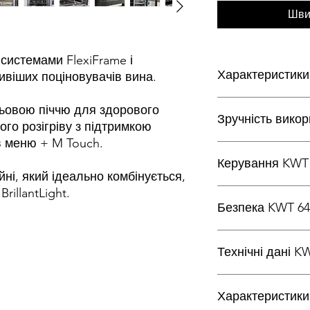
Шви
системами FlexiFrame і
Характеристики
віших поціновувачів вина.
Зручніше зберіга
ьовою піччю для здорового
Зручність вико
FlexiFrame
ого розігріву з підтримкою
Ідеальний дизайн
в меню + M Touch.
Одночасне зберіг
Об’єднання в мер
Керування KWT 
зонах
home
ні, який ідеально комбінується,
Холодильне відді
фільтрами Active
rillantLight.
Потрібне додатков
Інтерфейс корист
Ідеальне освітле
Безпека KWT 64
устаткування
світлодіодна підс
Кількість
DynaCool
температурних зо
Функція блокуванн
Технічні дані K
SoftClose
Мін. діапазон
Акустичний сигнал
встановлення
відкритих дверей
Мін. ширина ніші, 
Характеристик
Push2open
температури, °C