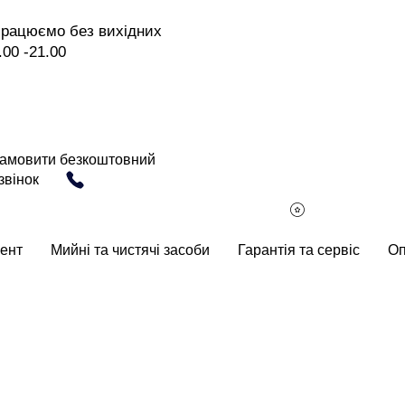
рацюємо без вихідних
.00 -21.00
амовити безкоштовний
звінок
ент
Мийні та чистячі засоби
Гарантія та сервіс
Оп