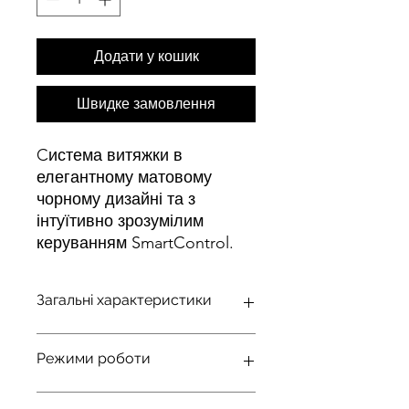
Додати у кошик
Швидке замовлення
Cистема витяжки в
елегантному матовому
чорному дизайні та з
інтуїтивно зрозумілим
керуванням SmartControl.
Загальні характеристики
Система витяжки в елегантному
Режими роботи
матовому чорному дизайні та з
інтуїтивно зрозумілим
керуванням SmartControl