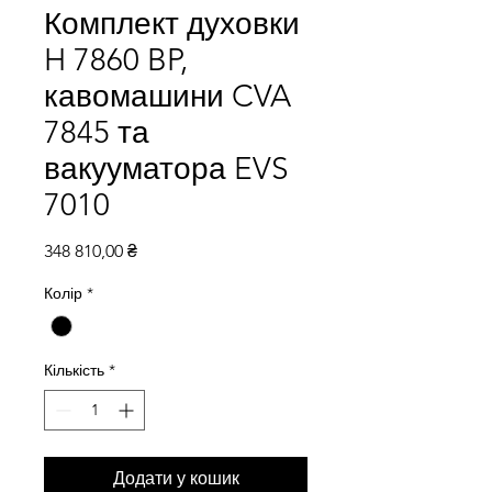
Комплект духовки
H 7860 BP,
кавомашини CVA
7845 та
вакууматора EVS
7010
Ціна
348 810,00 ₴
Колір
*
Кількість
*
Додати у кошик