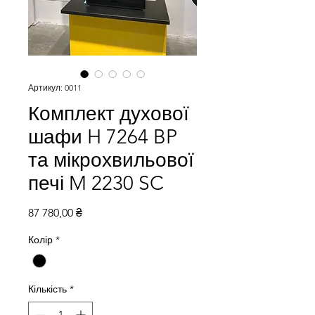
Артикул: 0011
Комплект духової
шафи H 7264 BP
та мікрохвильової
печі M 2230 SC
Ціна
87 780,00 ₴
Колір
*
Кількість
*