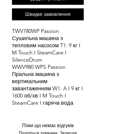
Швидке замовлення
TWV780WP Passion
Сушильна машина з
тепловим насосом T1: 9 кг I
M Touch I SteamCare I
SilenceDrum
WWV980 WPS Passion
Пральна машина з
вертикальним
завантаженням W1: A I 9 кг I
1600 об/хв I M Touch I
SteamCare I гаряча вода
Поки що немає відгуків
Поділіться думками. Залиште