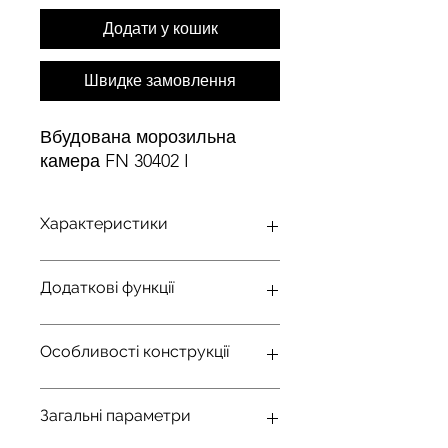
Додати у кошик
Швидке замовлення
Вбудована морозильна
камера FN 30402 I
Характеристики
Тип
LED-
Додаткові функції
освітлення
підствітка
Об'єм
63
Акустичний /
Так
Особливості конструкції
оптичний сигнал
Споживання
146
/
0.398
зміни температури
електроенергії
Дверний
Переставляється
Загальні параметри
в рік / год кВт
Акустичний /
Так
упор