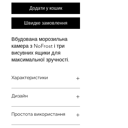
Додати у кошик
Швидке замовлення
Вбудована морозильна
камера з NoFrost і три
висувних ящики для
максимальної зручності.
Характеристики
Жодного заморожування
Дизайн
продуктів – більше жодного
розморожування
завдяки
NoFrost
Вбудований пристрій
•
Простота використання
Дотягувач дверей
SoftClose
Швидке, дбайливе
Інтегрований
•
заморожування продуктів