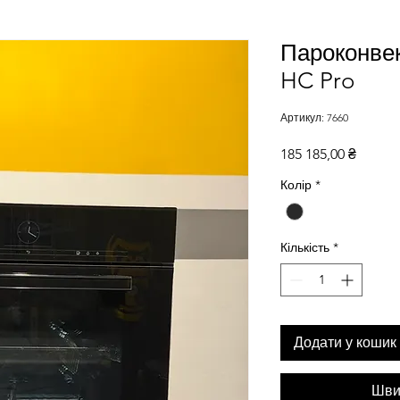
Пароконве
HC Pro
Артикул: 7660
Ціна
185 185,00 ₴
Колір
*
Кількість
*
Додати у кошик
Шви