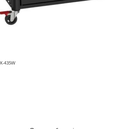
Швидкий перегляд
PX-435W