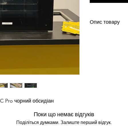
Опис товару
Комбінована паров
Технологія DualSte
Сенсорне управлін
Об'єм 68 л (камера 
4 рівні деко
Функція самоочище
Разноманітні режим
включаючи «Sous-vid
режими»
20 персональних пр
Функція Crisp для у
Функція підтримки 
 Pro чорний обсидіан
Поки що немає відгуків
Поділіться думками. Залиште перший відгук.