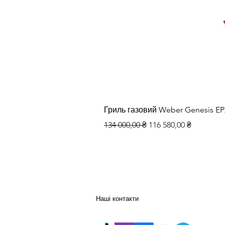
Гриль газовий Weber Genesis E
Звичайна ціна
За розпродажем
134 000,00 ₴
116 580,00 ₴
Наші контакти