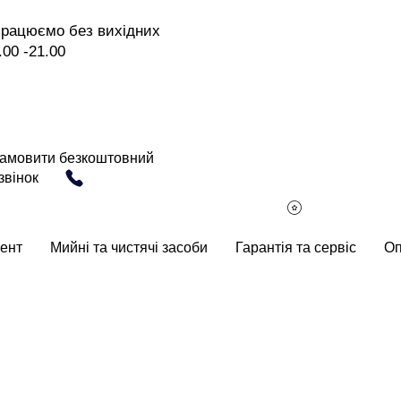
рацюємо без вихідних
.00 -21.00
амовити безкоштовний
звінок
ент
Мийні та чистячі засоби
Гарантія та сервіс
Оп