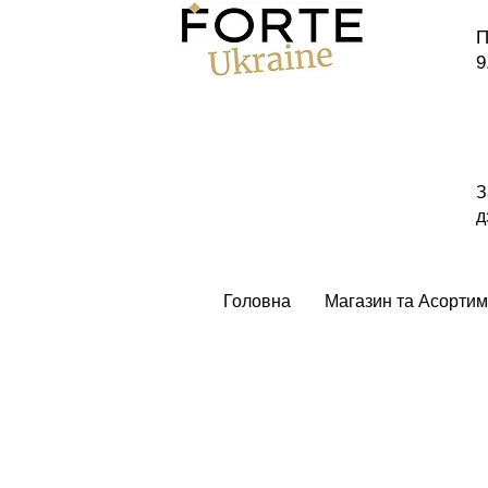
П
9
З
д
Головна
Магазин та Асортим