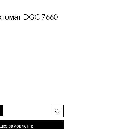
ктомат DGC 7660
дке замовлення