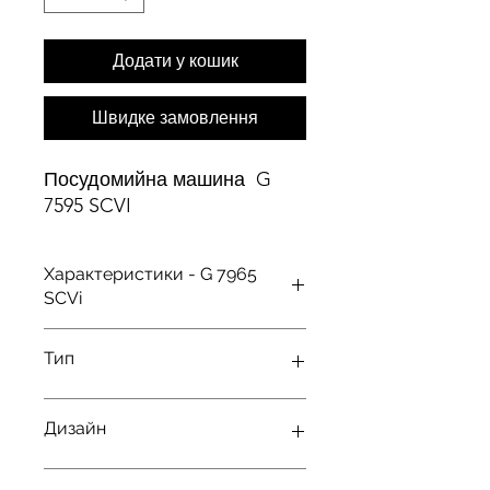
Додати у кошик
Швидке замовлення
Посудомийна машина G
7595 SCVI
Характеристики - G 7965
SCVi
Тип панелі
Пряма
Тип
управління
Рівень шуму дБ
4
1
Повністю вбудована
так
Дизайн
посудомийна машина
Кількість
1
4
комплектів