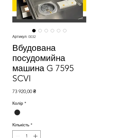
Артикул: 0032
Вбудована
посудомийна
машина G 7595
SCVI
Ціна
73 920,00 ₴
Колір
*
Кількість
*