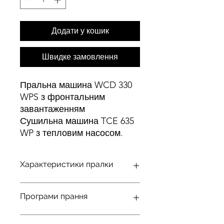
Додати у кошик
Швидке замовлення
Пральна машина WCD 330
WPS з фронтальним
завантаженням
Сушильна машина TCE 635
WP з тепловим насосом.
Характеристики пралки
Серія
W1
Chrome
Програми прання
Edition