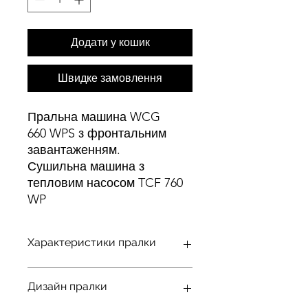
Додати у кошик
Швидке замовлення
Пральна машина WCG
660 WPS з фронтальним
завантаженням.
Сушильна машина з
тепловим насосом TCF 760
WP
Характеристики пралки
Серія
W1
Дизайн пралки