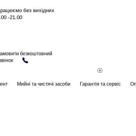
рацюємо без вихідних
.00 -21.00
амовити безкоштовний
звінок
ент
Мийні та чистячі засоби
Гарантія та сервіс
Оп