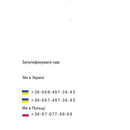
Газовий гриль Weber CRAF
Звичайна ціна
За розпродаже
315 000,00 ₴
283 500,00 ₴
Зателефонувати нам
Ми в Україні
+38-068-497-36-43
+38-067-497-36-43
Ми в Польщі
+38-97-077-69-69