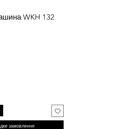
ашина WKH 132
дке замовлення