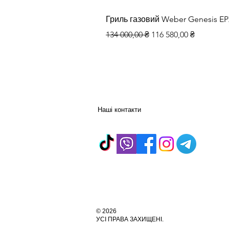
Гриль газовий Weber Genesis E
Звичайна ціна
За розпродажем
134 000,00 ₴
116 580,00 ₴
Наші контакти
© 2026
УСІ ПРАВА ЗАХИЩЕНІ.