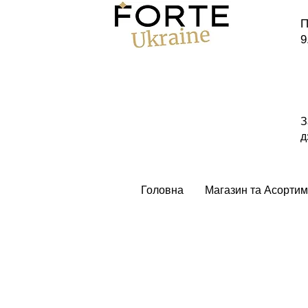
П
9
З
д
Головна
Магазин та Асортим