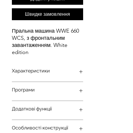
Швидке замовлення
Пральна машина WWE 660
WCS, з фронтальним
завантаженням. White
edition
Характеристики
Серія
W1 white
Програми
edition
Автоматична +
Тип панелі
Напівкругла
Додаткові функції
Так
управління
Тонка білизна
Додаткове полоскання
Вага
89
Особливості конструкції
Так
Так