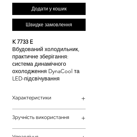
Додати у кошик
Швидке замовлення
K 7733 E
Вбудований холодильник,
практичне зберігання:
система динамічного
охолодження DynaCool та
LED-підсвічування
Характеристики
Просторі висувні контейнери з
Зручність використання
контролем вологості – DailyFresh
Продумане та надійне LED-
підсвічування у відділенні
Об'єднання в мережу з
•
Управління