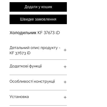
Додати у кошик
Швидке замовлення
Холодильник KF 37673 iD
Детальний опис продукту -
KF 37673 iD
Тип освітлення
FlexiLight
Додаткові функції
Об'єм
2
66
Блокувння
Так
Особливості конструкції
Споживання
167
/ 0
,
44
7
електроенергії в
Акустичний / оптичний
Так
рік/год кВт
сигнал відкритої дверцяти
Дверний упор
Правий/
Установка
Лівий
Рівень шуму
38
Акустичний / оптичний
Так