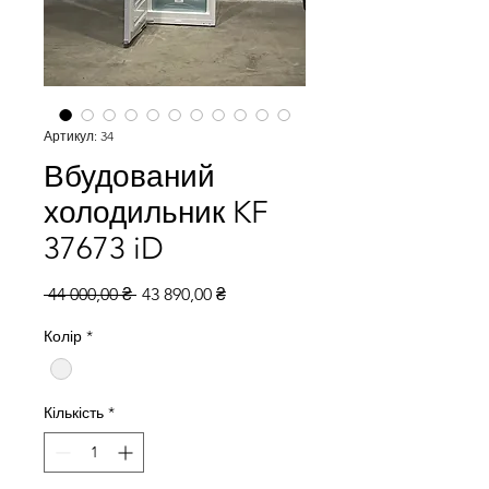
Артикул: 34
Вбудований
холодильник KF
37673 iD
Звичайна
За
 44 000,00 ₴ 
43 890,00 ₴
ціна
розпродажем
Колір
*
Кількість
*