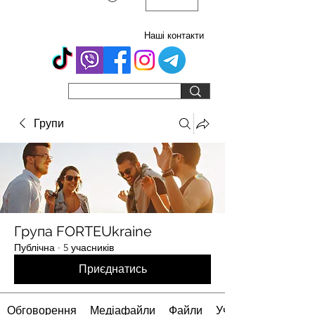
Наші контакти
Групи
Група FORTEUkraine
Публічна
·
5 учасників
Приєднатись
Обговорення
Медіафайли
Файли
Учасники