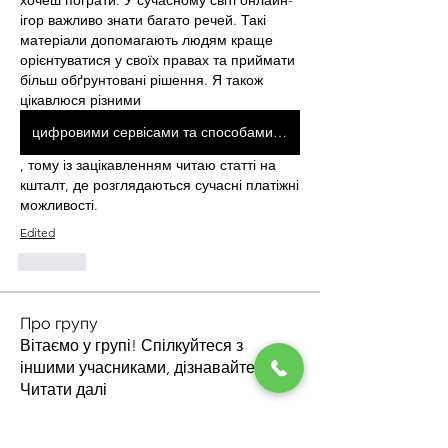
хочеш пограти. У сучасному світі онлайн-
ігор важливо знати багато речей. Такі 
матеріали допомагають людям краще 
орієнтуватися у своїх правах та приймати 
більш обґрунтовані рішення. Я також 
цікавлюся різними 
цифровими сервісами та способами онлайн-оплати
, тому із зацікавленням читаю статті на 
кшталт, де розглядаються сучасні платіжні 
можливості. 
Edited
Like
Про групу
Вітаємо у групі! Спілкуйтеся з
іншими учасниками, дізнавайте
...
Читати далі