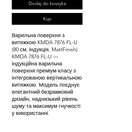
Dodaj do koszyka
Kup
Варильна поверхня з
витяжкою KMDA 7876 FL-U
(80 см, індукція, MattFinish)
KMDA 7876 FL-U —
індукційна варильна
поверхня преміум-класу з
інтегрованою вертикальною
витяжкою. Модель поєднує
елегантний безрамковий
дизайн, наднизький рівень
шуму та максимум гнучкості
у використанні.