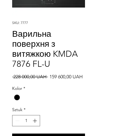
SKU: 7777
Варильна
поверхня з
витяжкою KMDA
7876 FL-U
Regularna
Cena
 228 000,00 UAH 
159 600,00 UAH
cena
Rabatowa
Kolor
*
Sztuk
*