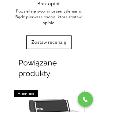
Brak opinii
Podziel się swoimi przemyśleniami.
Bądź pierwszą osobą, która zostawi
opinię.
Zostaw recenzję
Powiązane
produkty
Новинка
Нове