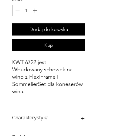
Dodaj do koszyka
Kup
KWT 6722 jest
Wbudowany schowek na
wino z FlexiFrame i
SommelierSet dla koneserów
wina.
Charakterystyka
Elastyczne przechowywanie dużych