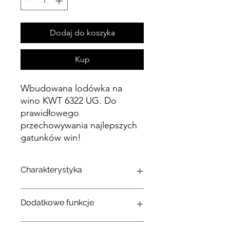
Dodaj do koszyka
Kup
Wbudowana lodówka na
wino KWT 6322 UG. Do
prawidłowego
przechowywania najlepszych
gatunków win!
Charakterystyka
Rodzaj oświetlenia
Dodatkowe funkcje
Oświetlenie ledowe
tom
94
Akustyczny/optyczny sygnał zmiany