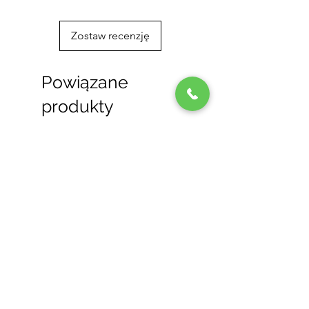
Zostaw recenzję
Powiązane
produkty
Новинка
Нове