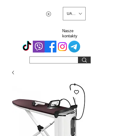
UAH (₴)
Nasze
kontakty