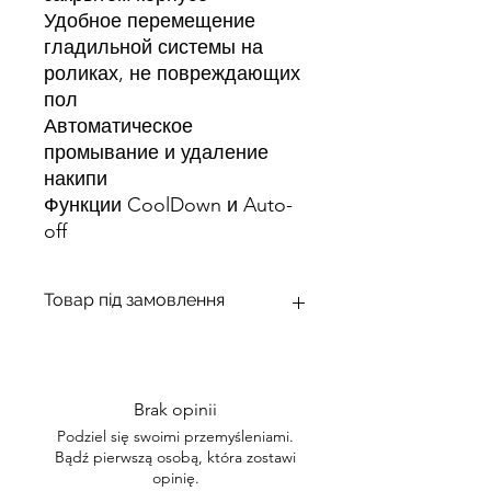
Удобное перемещение
гладильной системы на
роликах, не повреждающих
пол
Автоматическое
промывание и удаление
накипи
Функции CoolDown и Auto-
off
Товар під замовлення
Від 3 до 24 днів
Brak opinii
Podziel się swoimi przemyśleniami.
Bądź pierwszą osobą, która zostawi
opinię.