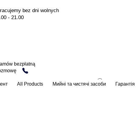
racujemy bez dni wolnych
.00 - 21.00
amów bezpłatną
ozmowę
ент
All Products
Мийні та чистячі засоби
Гарантія 