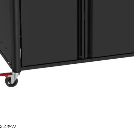
Głębokość urządze
mm
Programy użytkown
Waga w kg
Instalacje indywidu
Całkowity pobór mo
kW
Napięcie, V
Częstotliwość, Hz
Wartość bezpieczni
Liczba faz
Kabel sieciowy z wt
Długość kabla
sieciowego w m
Podgląd
PX-435W