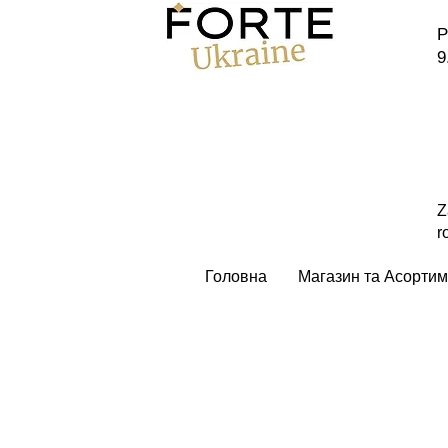
P
9
Z
r
Головна
Магазин та Асортим