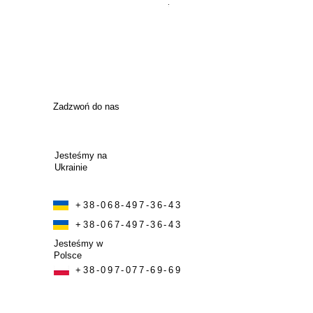
Regularna cena
Cena rabato
315 000,00 UAH
283 500,00 
Zadzwoń do nas
Jesteśmy na
Ukrainie
+38-068-497-36-43
+38-067-497-36-43
Jesteśmy w
Polsce
+38-097-077-69-69