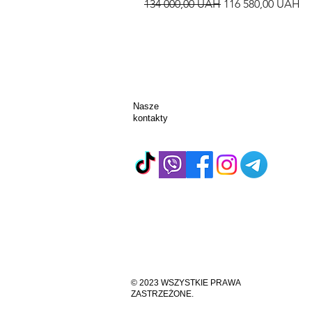
Regularna cena
Cena rabatowa
134 000,00 UAH
116 580,00 UAH
Nasze
kontakty
© 2023 WSZYSTKIE PRAWA
ZASTRZEŻONE.