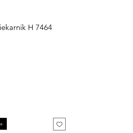
iekarnik H 7464
na
ka