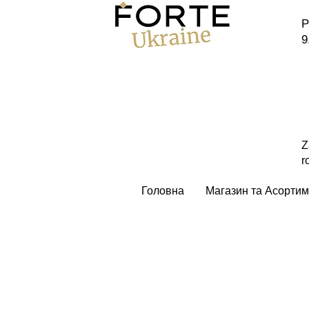
P
9
Z
r
Головна
Магазин та Асортим