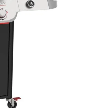
220,00-240,00
ą
10
A
1
50
2.10