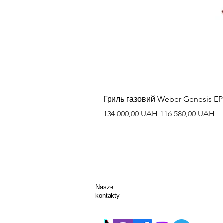
Гриль газовий Weber Genesis E
Regularna cena
Cena rabatowa
134 000,00 UAH
116 580,00 UAH
Nasze
kontakty