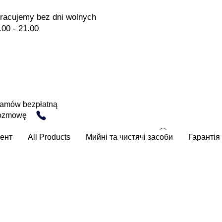
racujemy bez dni wolnych
.00 - 21.00
amów bezpłatną
ozmowę
ент
All Products
Мийні та чистячі засоби
Гарантія 