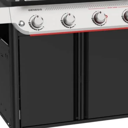
Wysokie napięcie
Ochrona za pomoc
bezpiecznika typu 
Liczba faz
Częstotliwość w Hz
Długość kabla
zasilającego w m