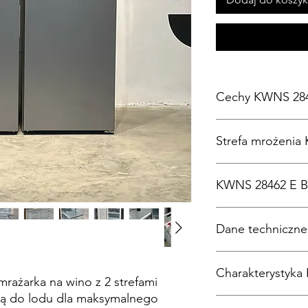
Cechy KWNS 28
Wolnostojąca lodó
Strefa mrożenia
temperaturowymi i
maksymalnego ko
Wina doskonale do
Liczba szuflad zamr
KWNS 28462 E B
strefami tempera
Optymalne oświet
bezobsługowych 
Funkcja blokady
Produkty mrożone
Dane techniczn
szronu
.
Dźwiękowy alarm dr
Automatyczna kos
Szerokość urządze
wody
Charakterystyka
Alarm dźwiękowy
mm
ażarka na wino z 2 strefami
temperatury w kom
ką do lodu dla maksymalnego
Lodówka wolnostoj
zamrażarki