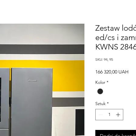
Zestaw lod
ed/cs i zam
KWNS 2846
SKU: 94, 95
Ce
166 320,00 UAH
Kolor
*
Sztuk
*
Dodaj do koszy