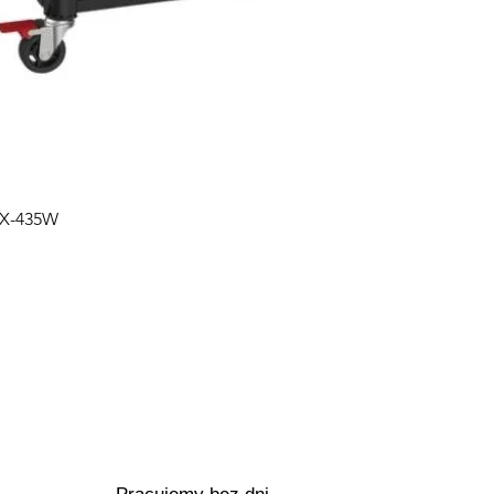
Podgląd
PX-435W