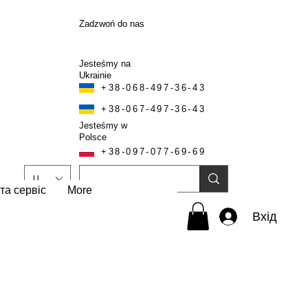
Zadzwoń do nas
Jesteśmy na
Ukrainie
+38-068-497-36-43
+38-067-497-36-43
Jesteśmy w
Polsce
+38-097-077-69-69
UAH (₴)
та сервіс
More
Вхід