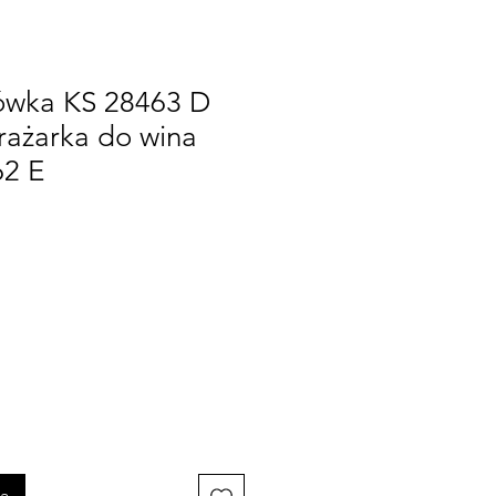
ówka KS 28463 D
rażarka do wina
2 E
na
ka