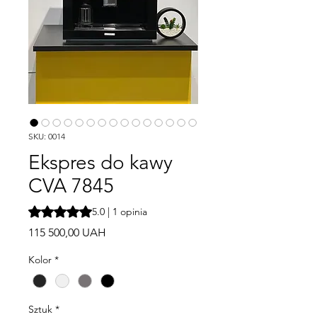
SKU: 0014
Ekspres do kawy
CVA 7845
Ocena to 5.0 na pięć gwiazdek na podstawie 1 recenzji
5.0 | 1 opinia
Cena
115 500,00 UAH
Kolor
*
Sztuk
*