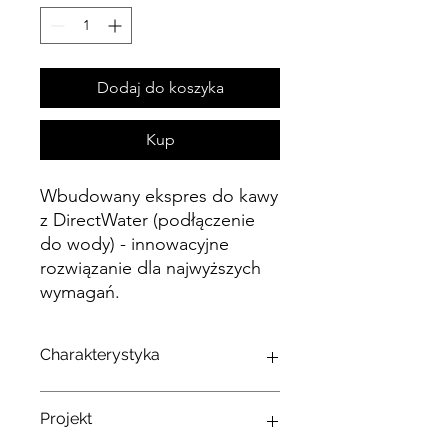
Dodaj do koszyka
Kup
Wbudowany ekspres do kawy
z DirectWater (podłączenie
do wody) - innowacyjne
rozwiązanie dla najwyższych
wymagań.
Charakterystyka
Duży wyświetlacz dotykowy z
Projekt
czujnikiem zbliżeniowym - M Touch +
MotionReact.