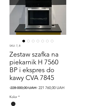
SKU: 7, 8
Zestaw szafka na
piekarnik H 7560
BP i ekspres do
kawy CVA 7845
Regularna
Cena
 228 000,00 UAH 
221 760,00 UAH
cena
Rabatowa
Kolor
*