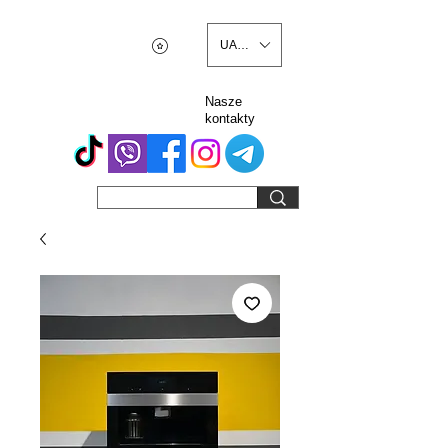
UAH (₴)
Nasze
kontakty