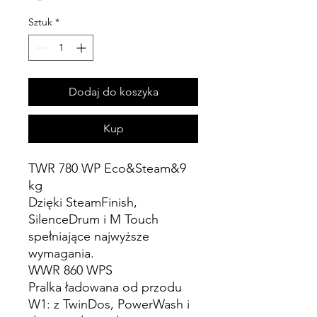
Sztuk
*
Dodaj do koszyka
Kup
TWR 780 WP Eco&Steam&9
kg
Dzięki SteamFinish,
SilenceDrum i M Touch
spełniające najwyższe
wymagania.
WWR 860 WPS
Pralka ładowana od przodu
W1: z TwinDos, PowerWash i