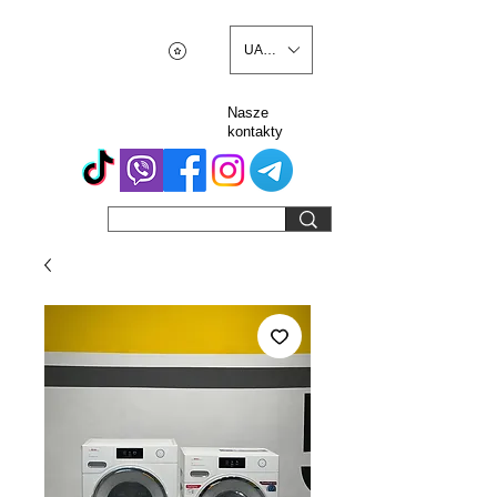
UAH (₴)
Nasze
kontakty