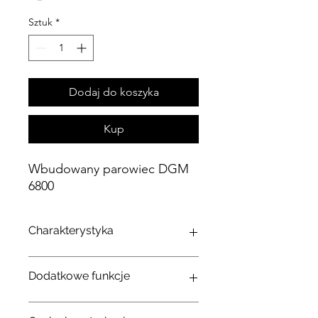
Sztuk
*
Dodaj do koszyka
Kup
Wbudowany parowiec DGM
6800
Charakterystyka
Seria
Czysty
Linia
Dodatkowe funkcje
Parowiec
Więc
mikrofalowy
Gotowanie na parze na
Więc