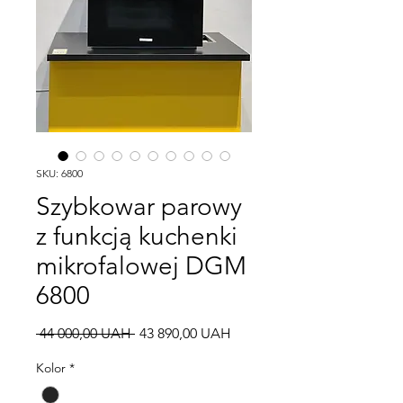
SKU: 6800
Szybkowar parowy
z funkcją kuchenki
mikrofalowej DGM
6800
Regularna
Cena
 44 000,00 UAH 
43 890,00 UAH
cena
Rabatowa
Kolor
*