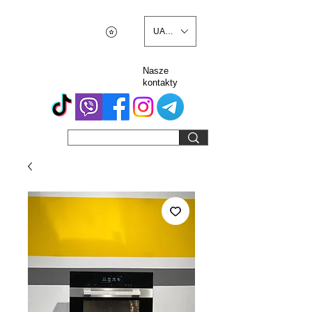
UAH (₴)
Nasze
kontakty