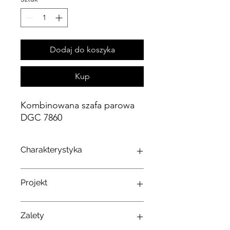
Dodaj do koszyka
Kup
Kombinowana szafa parowa
DGC 7860
Charakterystyka
Szafka parowa do gotowania na
Projekt
parze, pieczenia, smażenia z
bezprzewodowym termometrem
do żywności + HydroClean.
Piekarnik
•
Zalety
Duży wyświetlacz dotykowy z
parowy
czujnikiem zbliżeniowym - M Touch