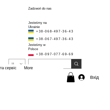
Zadzwoń do nas
Jesteśmy na
Ukrainie
+38-068-497-36-43
+38-067-497-36-43
Jesteśmy w
Polsce
+38-097-077-69-69
UAH (₴)
та сервіс
More
Вхід