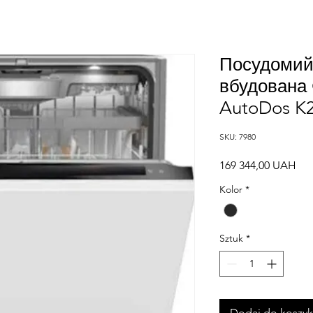
Посудомий
вбудована 
AutoDos K
SKU: 7980
Ce
169 344,00 UAH
Kolor
*
Sztuk
*
Dodaj do koszy