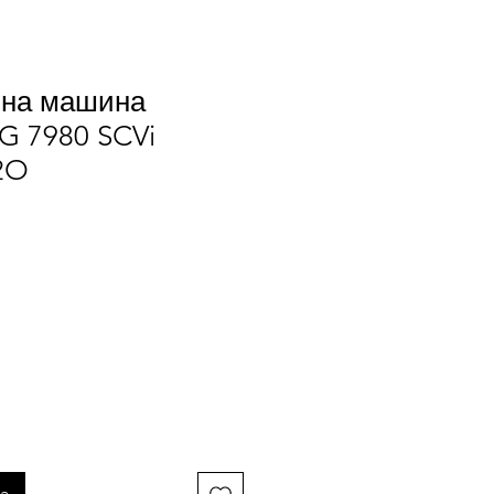
на машина
G 7980 SCVi
2O
na
ka