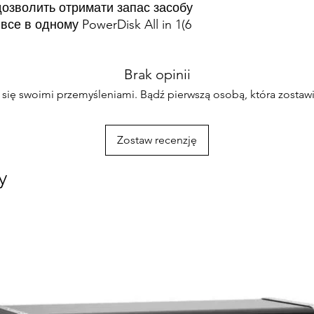
 дозволить отримати запас засобу
е в одному PowerDisk All in 1(6
Brak opinii
 się swoimi przemyśleniami. Bądź pierwszą osobą, która zostawi
Zostaw recenzję
y