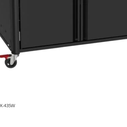
Podgląd
PX-435W