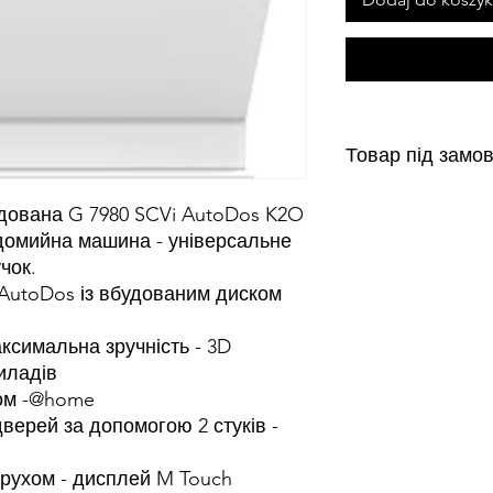
Товар під замо
Від 3 до 24 днів
ована G 7980 SCVi AutoDos K2O
домийна машина - універсальне
чок.
AutoDos із вбудованим диском
ксимальна зручність - 3D
иладів
дом -@home
верей за допомогою 2 стуків -
рухом - дисплей M Touch