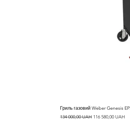
Гриль газовий Weber Genesis E
Regularna cena
Cena rabatowa
134 000,00 UAH
116 580,00 UAH