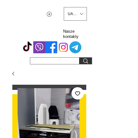
UAH (₴)
Nasze
kontakty