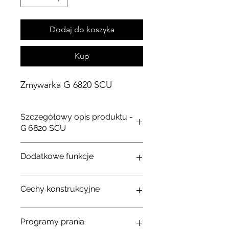
Dodaj do koszyka
Kup
Zmywarka G 6820 SCU
Szczegółowy opis produktu -
G 6820 SCU
Typ panelu
prosty
Dodatkowe funkcje
sterowania
Wskazanie dodania nabłyszczacza i soli
Poziom hałasu dB
45
Cechy konstrukcyjne
Więc
Opóźnienie startu (do 24 godzin)
Liczba zestawów
14
Więc
naczyń
Projekt pudełka
Komfort
Programy prania
Podłączenie do ciepłej wody