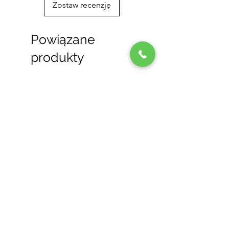
Zostaw recenzję
Powiązane
produkty
Новинка
Нове
Гриль газовий Weber Genesis
Газовий гриль Weber