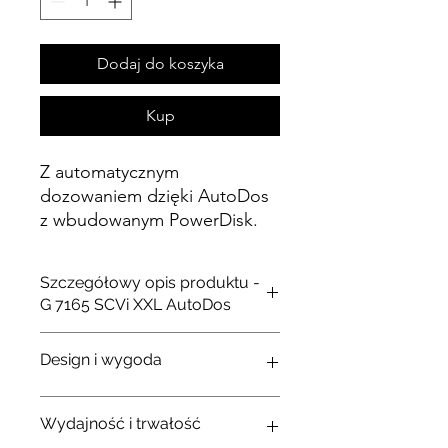
Dodaj do koszyka
Kup
Z automatycznym
dozowaniem dzięki AutoDos
z wbudowanym PowerDisk.
Szczegółowy opis produktu -
G 7165 SCVi XXL AutoDos
W pełni zabudowana zmywarka
Design i wygoda
Szerokość 60 cm
14 kompletów naczyń
Poziom hałasu: 43dB
Wydajność i trwałość
Intuicyjny wybór programów
Wybór języka wyświetlacza