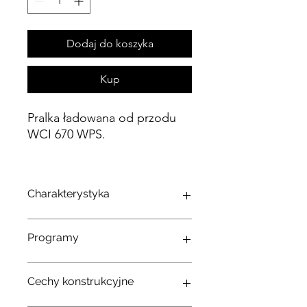
Dodaj do koszyka
Kup
Pralka ładowana od przodu
WCI 670 WPS.
Charakterystyka
Seria
Programy
W1
Typ panelu sterowania
prosty
Bawełna
Cechy konstrukcyjne
Waga
Więc
94