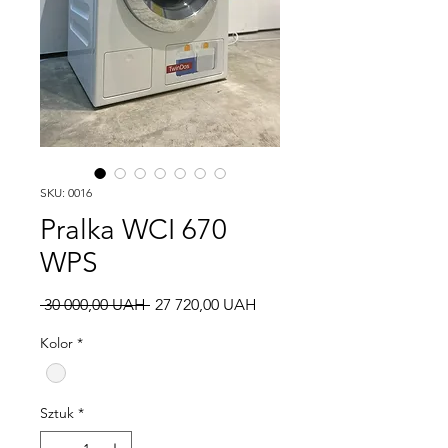
SKU: 0016
Pralka WCI 670
WPS
Regularna
Cena
 30 000,00 UAH 
27 720,00 UAH
cena
Rabatowa
Kolor
*
Sztuk
*