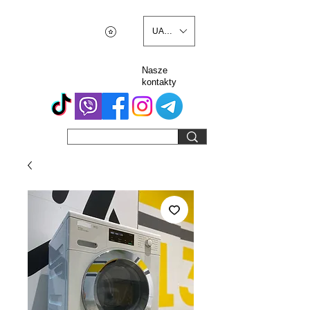
UAH (₴)
Nasze
kontakty