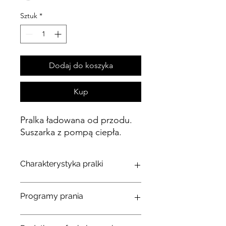
Sztuk
*
Dodaj do koszyka
Kup
Pralka ładowana od przodu.
Suszarka z pompą ciepła.
Charakterystyka pralki
Seria
W1
Programy prania
Typ panelu
prosty
sterowania
Automatyczny +
Więc