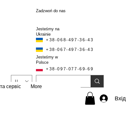
Zadzwoń do nas
Jesteśmy na
Ukrainie
+38-068-497-36-43
+38-067-497-36-43
Jesteśmy w
Polsce
+38-097-077-69-69
UAH (₴)
та сервіс
More
Вхід