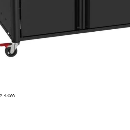
Podgląd
PX-435W