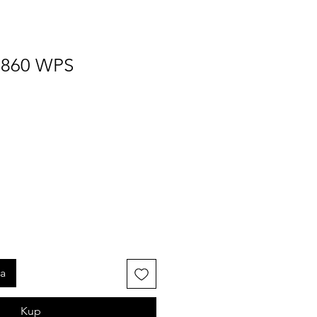
 860 WPS
a
ka
Kup