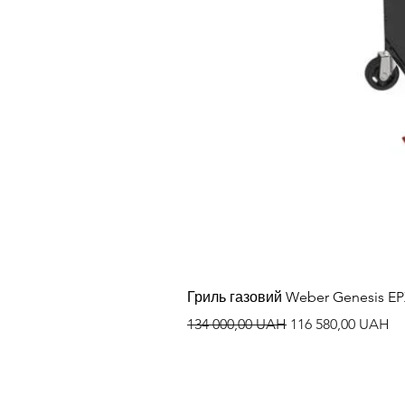
Гриль газовий Weber Genesis E
Regularna cena
Cena rabatowa
134 000,00 UAH
116 580,00 UAH