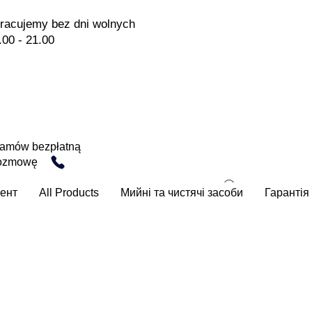
racujemy bez dni wolnych
.00 - 21.00
amów bezpłatną
ozmowę
ент
All Products
Мийні та чистячі засоби
Гарантія 