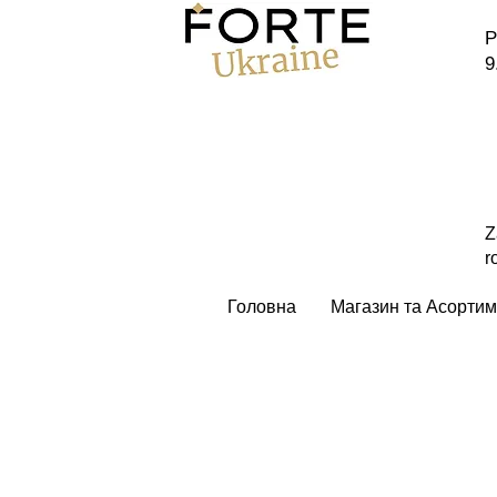
P
9
Z
r
Головна
Магазин та Асортим