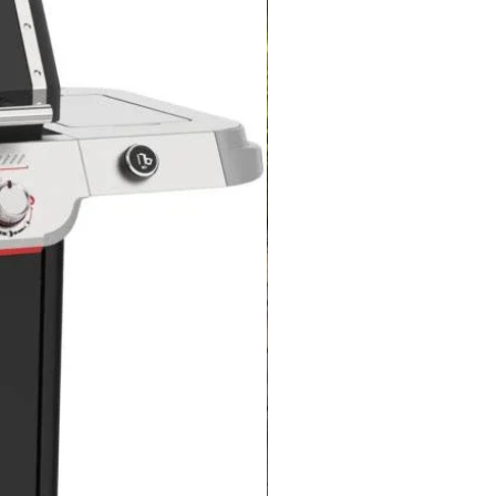
a
Więc
owe
Więc
Więc