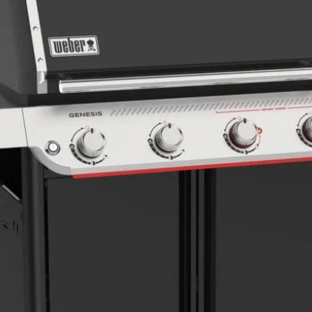
Bielizna sportow
Produkty puch
Ciemne rzeczy