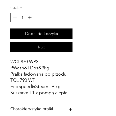
Sztuk
*
Dodaj do koszyka
Kup
WCI 870 WPS
PWash&TDos&9kg
Pralka ładowana od przodu.
TCL 790 WP
EcoSpeed&Steam i 9 kg
Suszarka T1 z pompą ciepła
Charakterystyka pralki