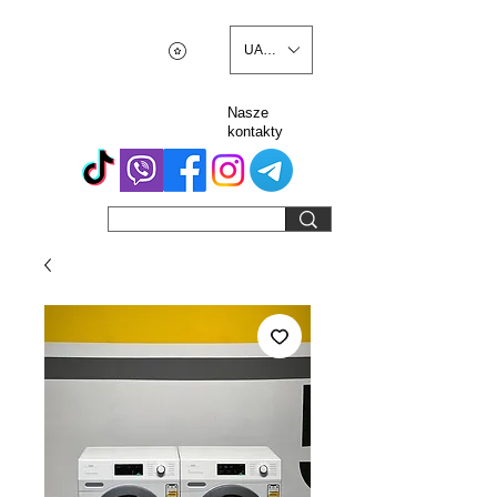
UAH (₴)
Nasze
kontakty