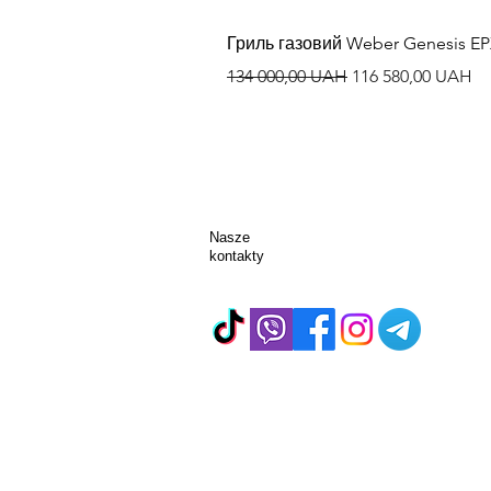
Гриль газовий Weber Genesis E
Regularna cena
Cena rabatowa
134 000,00 UAH
116 580,00 UAH
Nasze
kontakty