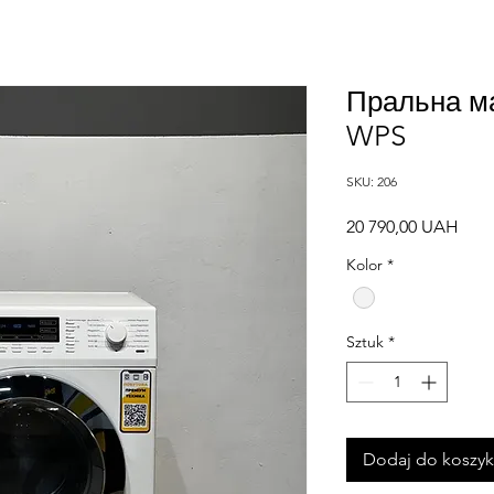
Пральна м
WPS
SKU: 206
Cen
20 790,00 UAH
Kolor
*
Sztuk
*
Dodaj do koszy