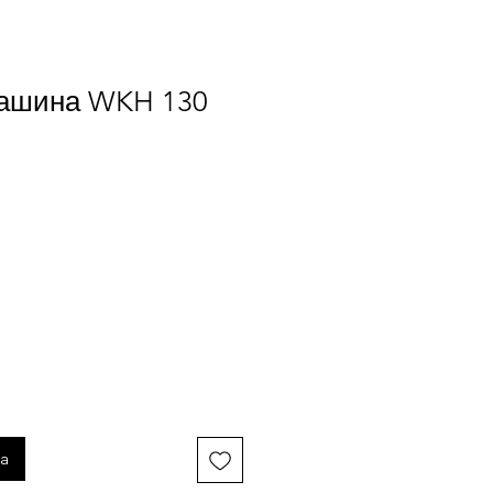
ашина WKH 130
a
ka