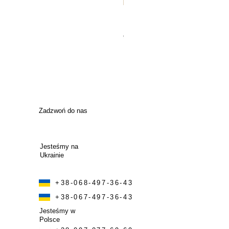
Газовий гриль Weber CRAF
Regularna cena
Cena rabato
315 000,00 UAH
283 500,00 
Zadzwoń do nas
Jesteśmy na
Ukrainie
+38-068-497-36-43
+38-067-497-36-43
Jesteśmy w
Polsce