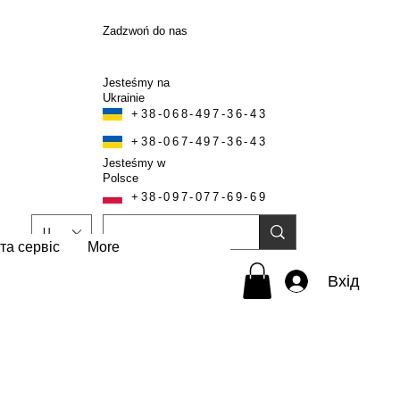
Zadzwoń do nas
Jesteśmy na
Ukrainie
+38-068-497-36-43
+38-067-497-36-43
Jesteśmy w
Polsce
+38-097-077-69-69
UAH (₴)
та сервіс
More
Вхід