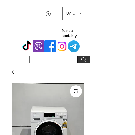
UAH (₴)
Nasze
kontakty