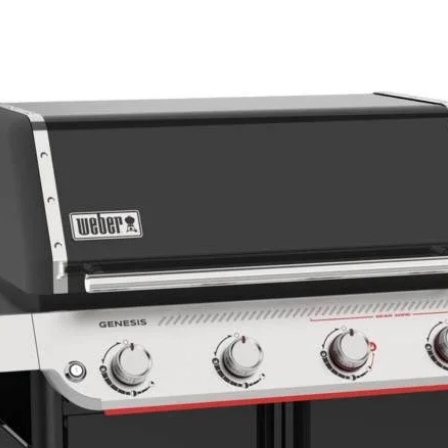
Objętość komory
chłodniczej
Metoda instalacji
Typ
Szerokość