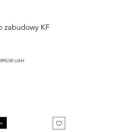
o zabudowy KF
ularna
Cena
 890,00 UAH
na
Rabatowa
ka