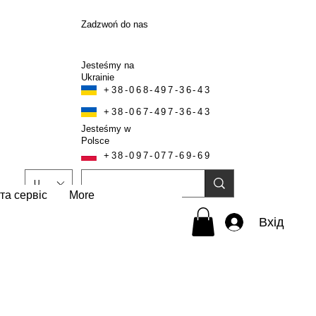
Zadzwoń do nas
Jesteśmy na
Ukrainie
+38-068-497-36-43
+38-067-497-36-43
Jesteśmy w
Polsce
+38-097-077-69-69
UAH (₴)
та сервіс
More
Вхід