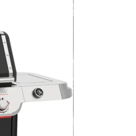
130-249
Wbudowane urządzenie
Dwukomorowy
45-59