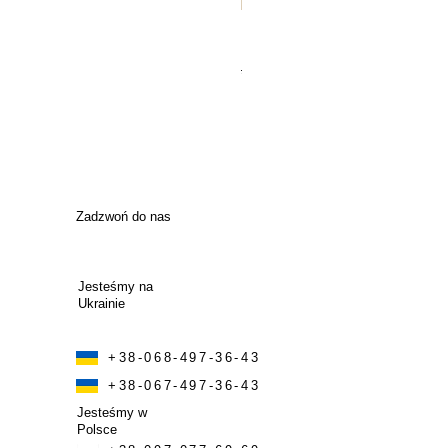
Газовий гриль Weber CRAF
Regularna cena
Cena rabato
315 000,00 UAH
283 500,00 
Zadzwoń do nas
Jesteśmy na
Ukrainie
+38-068-497-36-43
+38-067-497-36-43
Jesteśmy w
Polsce