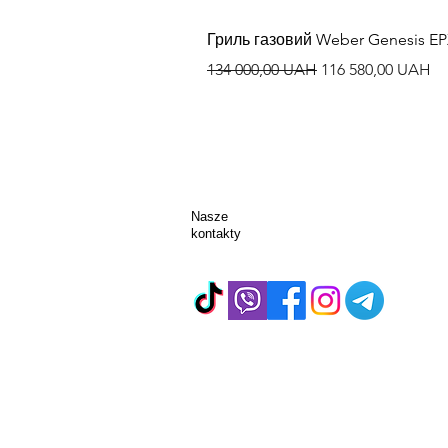
Гриль газовий Weber Genesis E
Regularna cena
Cena rabatowa
134 000,00 UAH
116 580,00 UAH
Nasze
kontakty