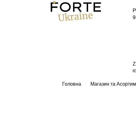
P
9
Z
r
Головна
Магазин та Асортим