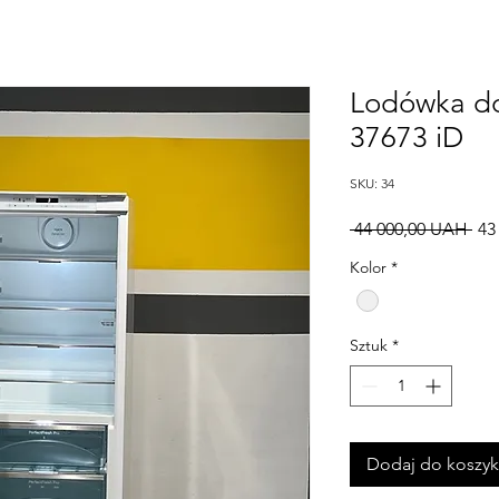
Lodówka d
37673 iD
SKU: 34
Reg
 44 000,00 UAH 
43
ce
Kolor
*
Sztuk
*
Dodaj do koszy