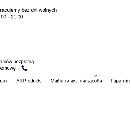
racujemy bez dni wolnych
.00 - 21.00
amów bezpłatną
ozmowę
ент
All Products
Мийні та чистячі засоби
Гарантія 