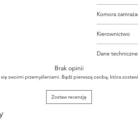
System
Pokój Vario
Metoda instalacji
Funkcjonować
S
sup
Komora zamrażar
chłodzenie
Idealnie świeże
Funkcja super mro
Kierownictwo
Komfortowa techno
mrozu
Wybór ustawień
Dane techniczne
Objętość strefy
Brak opinii
zamrażania (l)
Wysokość
 się swoimi przemyśleniami. Bądź pierwszą osobą, która zostawi
Głębokość
Strefa świeżości
Zostaw recenzję
Kierownictwo
y
Klasa zużycia energi
Objętość zamrażark