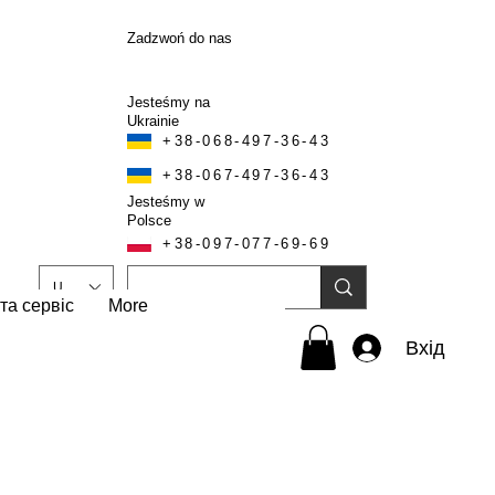
Zadzwoń do nas
Jesteśmy na
Ukrainie
+38-068-497-36-43
+38-067-497-36-43
Jesteśmy w
Polsce
+38-097-077-69-69
UAH (₴)
та сервіс
More
Вхід