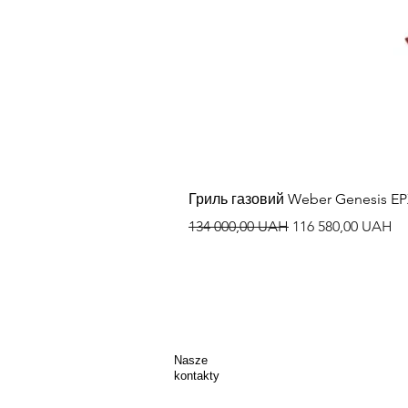
Гриль газовий Weber Genesis E
Regularna cena
Cena rabatowa
134 000,00 UAH
116 580,00 UAH
Nasze
kontakty