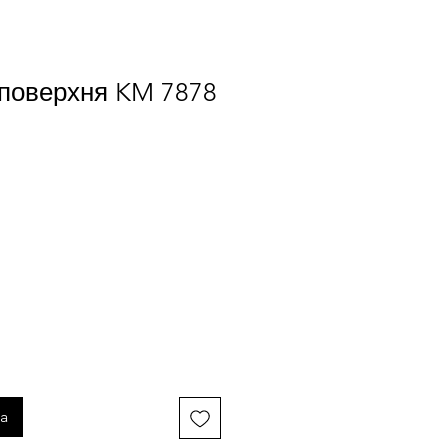
 поверхня KM 7878
na
ka