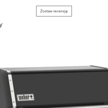
Zostaw recenzję
y