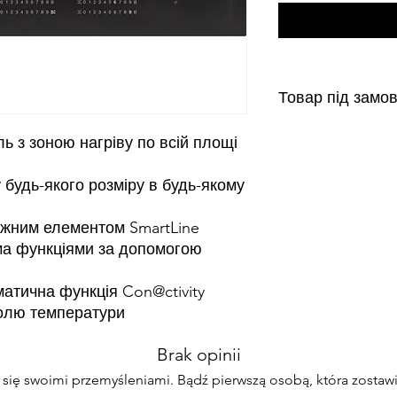
Товар під замо
Від 3 до 24 днів
ь з зоною нагріву по всій площі
 будь-якого розміру в будь-якому
ожним елементом SmartLine
іма функціями за допомогою
матична функція Con@ctivity
ролю температури
Brak opinii
 się swoimi przemyśleniami. Bądź pierwszą osobą, która zostawi