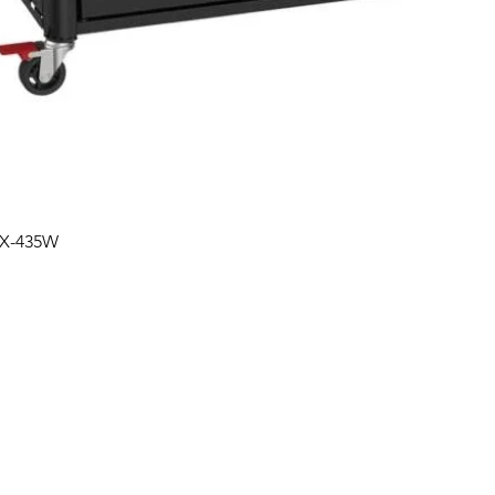
Podgląd
PX-435W